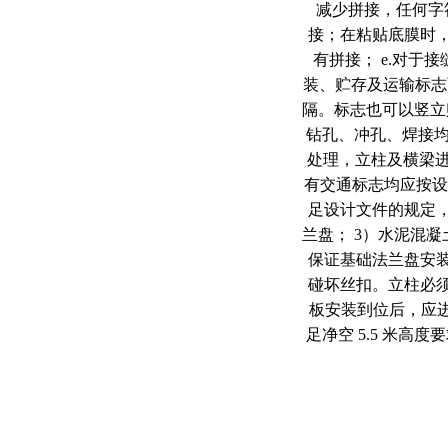
减少拼接，任何字
接；在粘贴底膜时，
有拼接； e.对
装、贮存及运输标志
隔。标志也可以竖立
钻孔、冲孔、焊接均应
处理，立柱及横梁进行
有交通标志均应按设
足设计文件的规定，并
兰盘； 3）水泥混凝
保证基础法兰盘安
碰坏丝扣。立柱必须
板安装到位后，应进
足净空 5.5 米