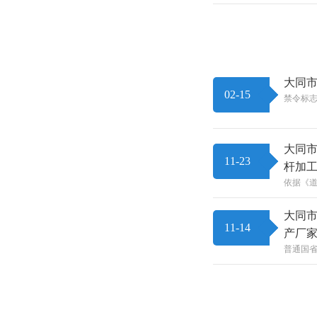
大同市
02-15
禁令标志
大同市
11-23
杆加
依据《道
大同市
11-14
产厂
普通国省