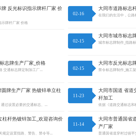
牌 反光标识指示牌杆厂家 价
大同市道路标志杆
02-16
在我们的生活中，公路
指示牌杆厂家 价格
大同市城市标志牌
02-15
城市标志牌制作_指路
标志牌生产厂家_价格
大同市反光标志牌
02-15
格 交通标志牌定制加工厂…
禁令标志牌制作_施工架
牌圆牌生产厂家 热镀锌单立柱
大同市国道 省道
11-23
杆加工
型，通过设置必要的交通标志、…
依据《道路交通标志和标线
立柱杆热镀锌加工_欢迎咨询价
大同市普通国省道
11-14
产厂家
的有关规定设置指路、警告、禁令等…
普通国省道穿村过镇平