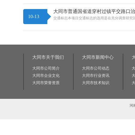
大同市普通国省道穿村过镇平交路口治
10-13
交通标志本项目交通标志的选用是在充分调查研究
大同市关于我们
大同市新闻中心
大同市公司简介
大同市公司动态
大同市企业文化
大同市行业资讯
大同市荣誉资质
大同市技术知识
河
相关关键词:交通标志牌厂家|公路标志牌厂家|交通标志杆厂家|公路标志杆厂家|交通标识牌厂家|门