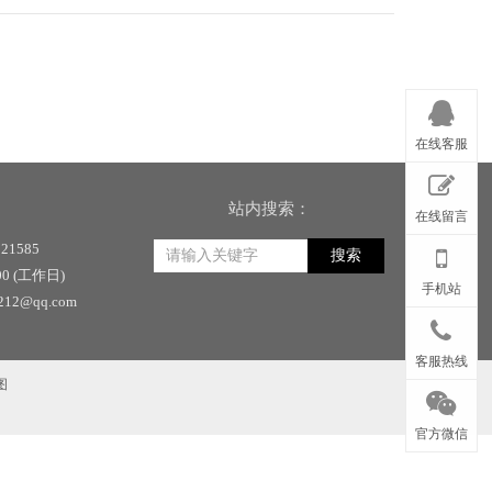
在线客服
站内搜索：
在线留言
21585
搜索
00 (工作日)
手机站
12@qq.com
客服热线
图
官方微信
牌制作厂家|交通标牌价格|标牌厂|交通标识标牌|公路标牌厂家|交通安全标牌|交通标牌杆|交通指示